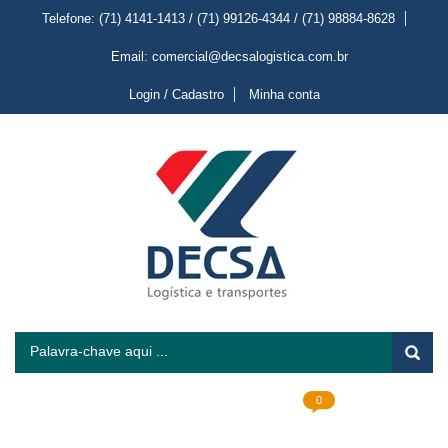
Telefone: (71) 4141-1413 / (71) 99126-4344 / (71) 98884-8628
Email: comercial@decsalogistica.com.br
Login / Cadastro
Minha conta
0