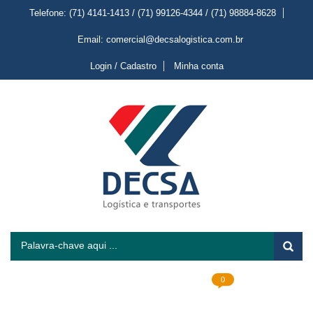
Telefone: (71) 4141-1413 / (71) 99126-4344 / (71) 98884-8628
Email: comercial@decsalogistica.com.br
Login / Cadastro
Minha conta
0