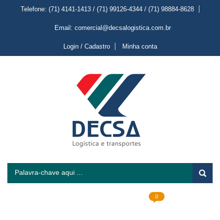
Telefone: (71) 4141-1413 / (71) 99126-4344 / (71) 98884-8628
Email: comercial@decsalogistica.com.br
Login / Cadastro
Minha conta
0